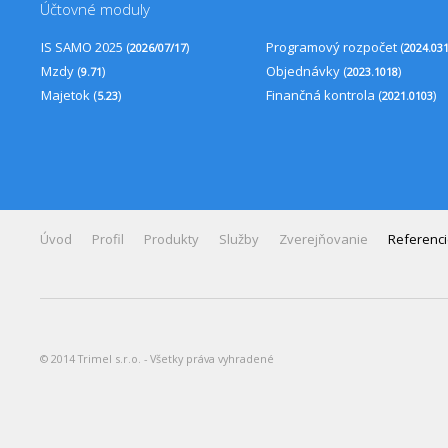
Účtovné moduly
IS SAMO 2025 (
)
Programový rozpočet (
2026/07/17
2024.03
Mzdy (
)
Objednávky (
)
9.71
2023.1018
Majetok (
)
Finančná kontrola (
)
5.23
2021.0103
Úvod
Profil
Produkty
Služby
Zverejňovanie
Referenc
© 2014 Trimel s.r.o. - Všetky práva vyhradené