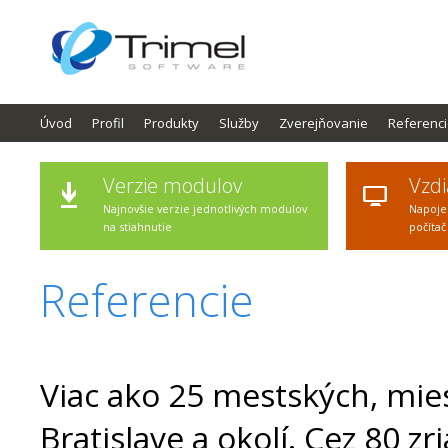
Úvod
Profil
Produkty
Služby
Zverejňovanie
Referenc
Verzie modulov
Vzdi
Najnovšie verzie jednotlivých modulov
Napoje
na stiahnutie
počítač
Referencie
Viac ako 25 mestských, mie
Bratislave a okolí. Cez 80 z