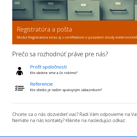
Registratúra a pošta
Modul Registratúra teraz aj s certifikátom o posúdení zhody elektronické
Prečo sa rozhodnúť práve pre nás?
Profil spoločnosti
Kto vlastne sme a čo robíme?
Referencie
Kto všetko je naším spokojným zákazníkom?
Chcete sa o nás dozvedieť viac? Radi Vám odpovieme na Vaše
Nemáte na nás kontakty? Kliknite na nasledujúci odkaz: