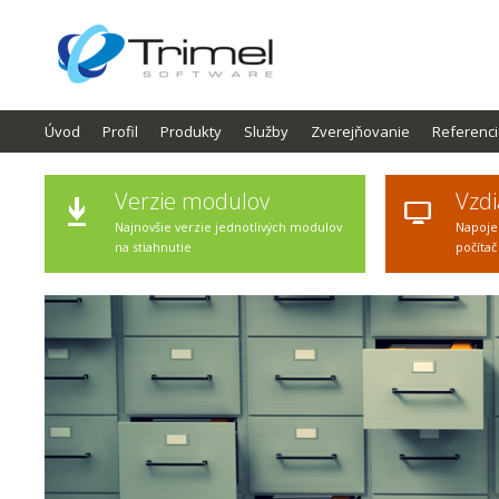
Úvod
Profil
Produkty
Služby
Zverejňovanie
Referenc
Verzie modulov
Vzdi
Najnovšie verzie jednotlivých modulov
Napoje
na stiahnutie
počítač