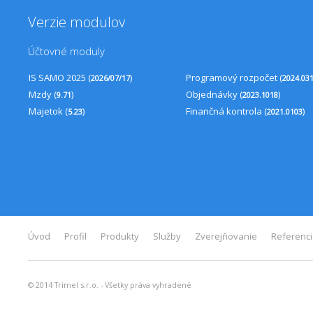
Verzie modulov
Účtovné moduly
IS SAMO 2025 (
)
Programový rozpočet (
2026/07/17
2024.03
Mzdy (
)
Objednávky (
)
9.71
2023.1018
Majetok (
)
Finančná kontrola (
)
5.23
2021.0103
Úvod
Profil
Produkty
Služby
Zverejňovanie
Referenc
© 2014 Trimel s.r.o. - Všetky práva vyhradené