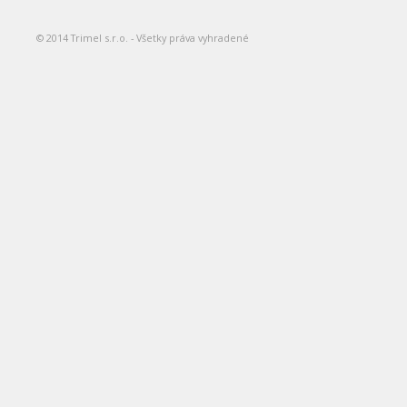
© 2014 Trimel s.r.o. - Všetky práva vyhradené