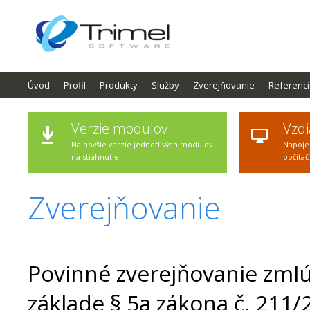
Úvod
Profil
Produkty
Služby
Zverejňovanie
Referenc
Verzie modulov
Vzdi
Najnovšie verzie jednotlivých modulov
Napoje
na stiahnutie
počítač
Zverejňovanie
Povinné zverejňovanie zmlú
základe § 5a zákona č. 211/