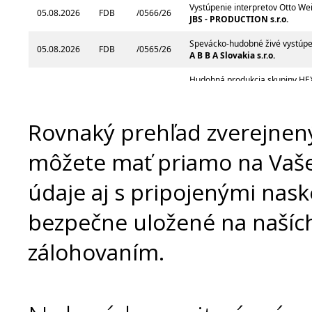
Rovnaký prehľad zverejnený
môžete mať priamo na Vašej
údaje aj s pripojenými na
bezpečne uložené na našíc
zálohovaním.