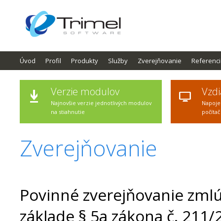
Úvod
Profil
Produkty
Služby
Zverejňovanie
Referenc
Verzie modulov
Vzdi
Najnovšie verzie jednotlivých modulov
Napoje
na stiahnutie
počítač
Zverejňovanie
Povinné zverejňovanie zmlú
základe § 5a zákona č. 211/