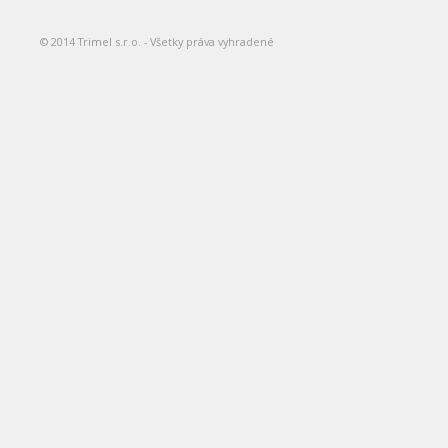
© 2014 Trimel s.r.o. - Všetky práva vyhradené