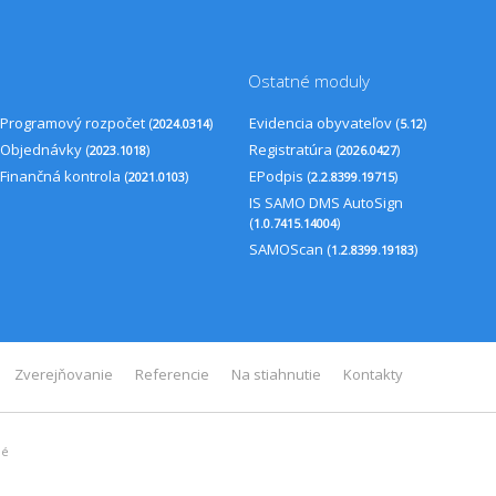
Ostatné moduly
Programový rozpočet (
)
Evidencia obyvateľov (
)
2024.0314
5.12
Objednávky (
)
Registratúra (
)
2023.1018
2026.0427
Finančná kontrola (
)
EPodpis (
)
2021.0103
2.2.8399.19715
IS SAMO DMS AutoSign
(
)
1.0.7415.14004
SAMOScan (
)
1.2.8399.19183
Zverejňovanie
Referencie
Na stiahnutie
Kontakty
né