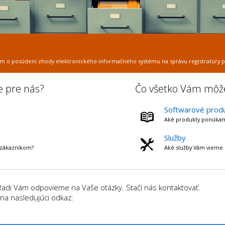
ntov
ktúr a objednávok na Vašej internetovej stránke.
e pre nás?
Čo všetko Vám mô
Softwarové prod
Aké produkty ponúka
Služby
 zákazníkom?
Aké služby Vám vieme 
Radi Vám odpovieme na Vaše otázky. Stačí nás kontaktovať.
 na nasledujúci odkaz: