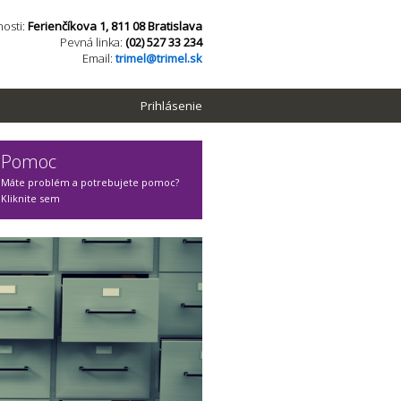
osti:
Ferienčíkova 1, 811 08 Bratislava
Pevná linka:
(02) 527 33 234
Email:
trimel@trimel.sk
Prihlásenie
Pomoc
Máte problém a potrebujete pomoc?
Kliknite sem