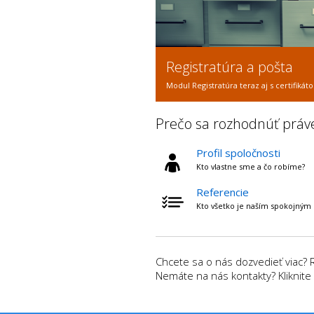
Zverejňovanie dokume
Automatizované zverejňovanie zmlúv, fa
Prečo sa rozhodnúť práv
Profil spoločnosti
Kto vlastne sme a čo robíme?
Referencie
Kto všetko je naším spokojným
Chcete sa o nás dozvedieť viac? 
Nemáte na nás kontakty? Kliknite