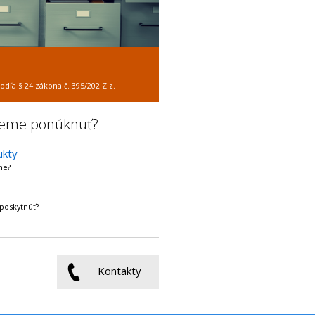
žeme ponúknuť?
ukty
me?
poskytnúť?
Kontakty