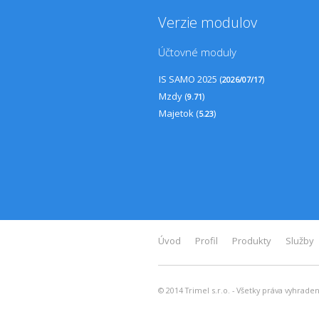
Verzie modulov
Účtovné moduly
IS SAMO 2025 (
)
2026/07/17
Mzdy (
)
9.71
Majetok (
)
5.23
Úvod
Profil
Produkty
Služby
© 2014 Trimel s.r.o. - Všetky práva vyhrade