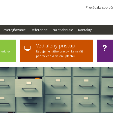
Prevádzka spoločn
Zverejňovanie
Referencie
Na stiahnutie
Kontakty
Vzdialený prístup
 modulov
Napojenie nášho pracovníka na Váš
počítač cez vzdialenú plochu