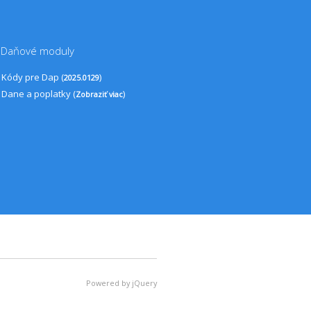
Daňové moduly
Kódy pre Dap (
)
2025.0129
Dane a poplatky (
)
Zobraziť viac
Powered by jQuery