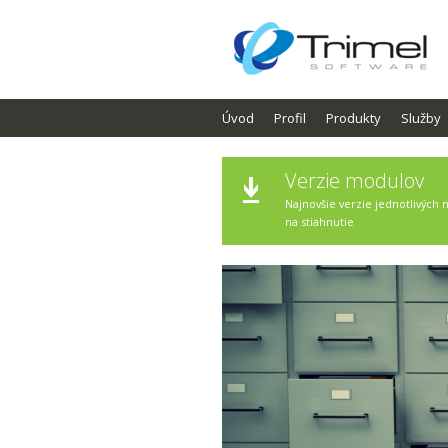
Úvod
Profil
Produkty
Služby
Verzie modulov
Najnovšie verzie jednotlivých
na stiahnutie