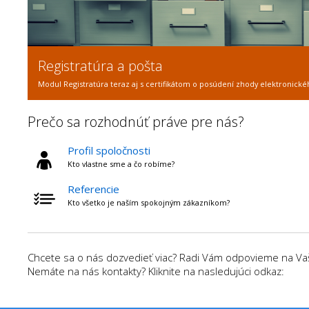
Registratúra a pošta
Modul Registratúra teraz aj s certifikátom o posúdení zhody elektronické
Prečo sa rozhodnúť práve pre nás?
Profil spoločnosti
Kto vlastne sme a čo robíme?
Referencie
Kto všetko je naším spokojným zákazníkom?
Chcete sa o nás dozvedieť viac? Radi Vám odpovieme na Vaše
Nemáte na nás kontakty? Kliknite na nasledujúci odkaz: