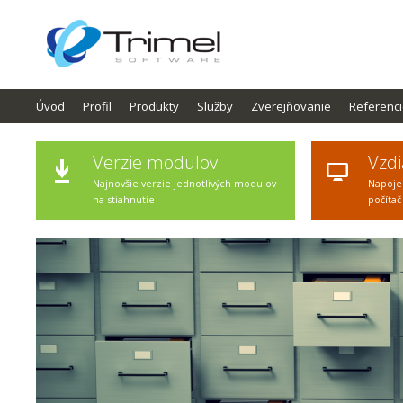
Úvod
Profil
Produkty
Služby
Zverejňovanie
Referenc
Verzie modulov
Vzdi
Najnovšie verzie jednotlivých modulov
Napoje
na stiahnutie
počítač