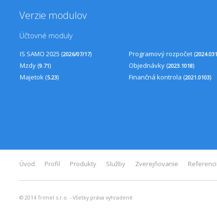
Verzie modulov
Účtovné moduly
IS SAMO 2025 (
)
Programový rozpočet (
2026/07/17
2024.03
Mzdy (
)
Objednávky (
)
9.71
2023.1018
Majetok (
)
Finančná kontrola (
)
5.23
2021.0103
Úvod
Profil
Produkty
Služby
Zverejňovanie
Referenc
© 2014 Trimel s.r.o. - Všetky práva vyhradené