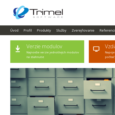
Úvod
Profil
Produkty
Služby
Zverejňovanie
Referenc
Verzie modulov
Vzdi
Najnovšie verzie jednotlivých modulov
Napoje
na stiahnutie
počítač