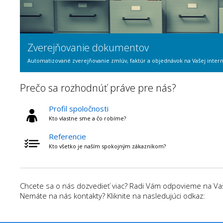
Zverejňovanie dokumentov
Automatizované zverejňovanie zmlúv, faktúr a objednávok na Vašej intern
Prečo sa rozhodnúť práve pre nás?
Profil spoločnosti
Kto vlastne sme a čo robíme?
Referencie
Kto všetko je naším spokojným zákazníkom?
Chcete sa o nás dozvedieť viac? Radi Vám odpovieme na Vaše
Nemáte na nás kontakty? Kliknite na nasledujúci odkaz: