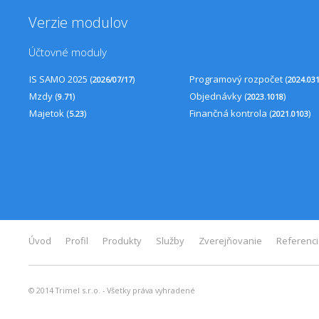
Verzie modulov
Účtovné moduly
IS SAMO 2025 (
)
Programový rozpočet (
2026/07/17
2024.03
Mzdy (
)
Objednávky (
)
9.71
2023.1018
Majetok (
)
Finančná kontrola (
)
5.23
2021.0103
Úvod
Profil
Produkty
Služby
Zverejňovanie
Referenc
© 2014 Trimel s.r.o. - Všetky práva vyhradené