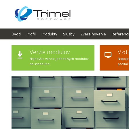
Úvod
Profil
Produkty
Služby
Zverejňovanie
Referenc
Verzie modulov
Vzdi
Najnovšie verzie jednotlivých modulov
Napoje
na stiahnutie
počítač