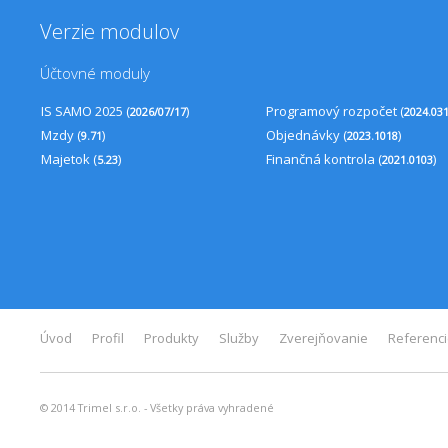
Verzie modulov
Účtovné moduly
IS SAMO 2025 (
)
Programový rozpočet (
2026/07/17
2024.03
Mzdy (
)
Objednávky (
)
9.71
2023.1018
Majetok (
)
Finančná kontrola (
)
5.23
2021.0103
Úvod
Profil
Produkty
Služby
Zverejňovanie
Referenc
© 2014 Trimel s.r.o. - Všetky práva vyhradené