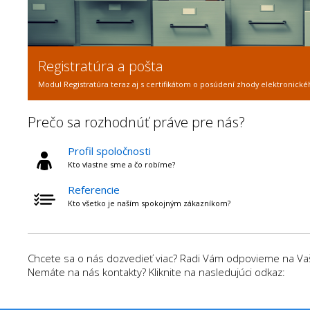
Zverejňovanie dokumentov
Automatizované zverejňovanie zmlúv, faktúr a objednávok na Vašej intern
Prečo sa rozhodnúť práve pre nás?
Profil spoločnosti
Kto vlastne sme a čo robíme?
Referencie
Kto všetko je naším spokojným zákazníkom?
Chcete sa o nás dozvedieť viac? Radi Vám odpovieme na Vaše
Nemáte na nás kontakty? Kliknite na nasledujúci odkaz: