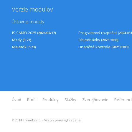
Verzie modulov
Účtovné moduly
IS SAMO 2025 (
)
Programový rozpočet (
2026/07/17
2024.03
Mzdy (
)
Objednávky (
)
9.71
2023.1018
Majetok (
)
Finančná kontrola (
)
5.23
2021.0103
Úvod
Profil
Produkty
Služby
Zverejňovanie
Referenc
© 2014 Trimel s.r.o. - Všetky práva vyhradené