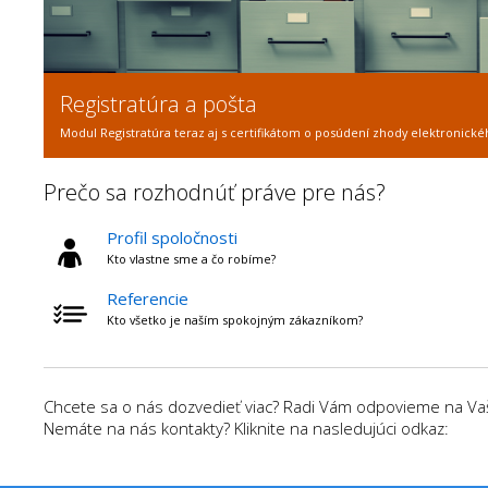
Zverejňovanie dokumentov
Automatizované zverejňovanie zmlúv, faktúr a objednávok na Vašej intern
Prečo sa rozhodnúť práve pre nás?
Profil spoločnosti
Kto vlastne sme a čo robíme?
Referencie
Kto všetko je naším spokojným zákazníkom?
Chcete sa o nás dozvedieť viac? Radi Vám odpovieme na Vaše
Nemáte na nás kontakty? Kliknite na nasledujúci odkaz: