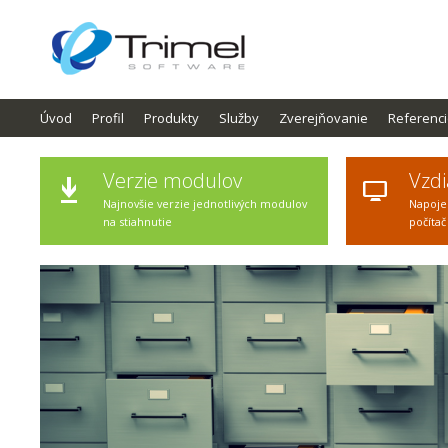
Úvod
Profil
Produkty
Služby
Zverejňovanie
Referenc
Verzie modulov
Vzdi
Najnovšie verzie jednotlivých modulov
Napoje
na stiahnutie
počítač