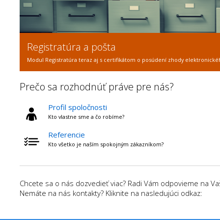
Registratúra a pošta
Modul Registratúra teraz aj s certifikátom o posúdení zhody elektronické
Prečo sa rozhodnúť práve pre nás?
Profil spoločnosti
Kto vlastne sme a čo robíme?
Referencie
Kto všetko je naším spokojným zákazníkom?
Chcete sa o nás dozvedieť viac? Radi Vám odpovieme na Vaše
Nemáte na nás kontakty? Kliknite na nasledujúci odkaz: