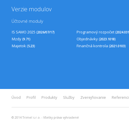
Verzie modulov
Účtovné moduly
IS SAMO 2025 (
)
Programový rozpočet (
2026/07/17
2024.03
Mzdy (
)
Objednávky (
)
9.71
2023.1018
Majetok (
)
Finančná kontrola (
)
5.23
2021.0103
Úvod
Profil
Produkty
Služby
Zverejňovanie
Referenc
© 2014 Trimel s.r.o. - Všetky práva vyhradené