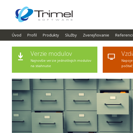
Úvod
Profil
Produkty
Služby
Zverejňovanie
Referenc
Verzie modulov
Vzdi
Najnovšie verzie jednotlivých modulov
Napoje
na stiahnutie
počítač