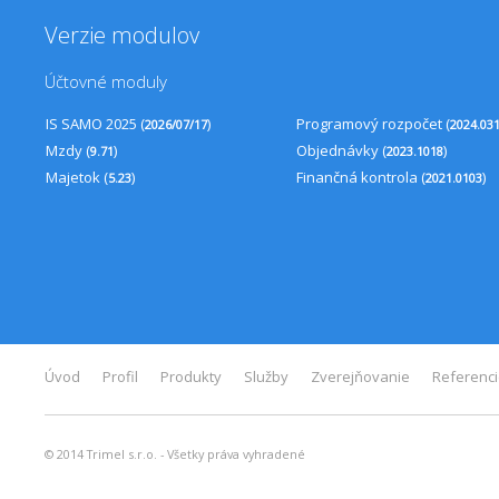
Verzie modulov
Účtovné moduly
IS SAMO 2025 (
)
Programový rozpočet (
2026/07/17
2024.03
Mzdy (
)
Objednávky (
)
9.71
2023.1018
Majetok (
)
Finančná kontrola (
)
5.23
2021.0103
Úvod
Profil
Produkty
Služby
Zverejňovanie
Referenc
© 2014 Trimel s.r.o. - Všetky práva vyhradené