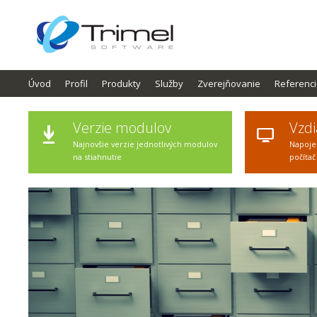
Úvod
Profil
Produkty
Služby
Zverejňovanie
Referenc
Verzie modulov
Vzdi
Najnovšie verzie jednotlivých modulov
Napoje
na stiahnutie
počítač