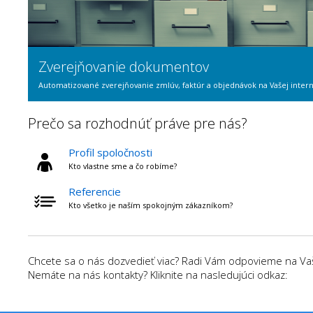
Zverejňovanie dokumentov
Automatizované zverejňovanie zmlúv, faktúr a objednávok na Vašej intern
Prečo sa rozhodnúť práve pre nás?
Profil spoločnosti
Kto vlastne sme a čo robíme?
Referencie
Kto všetko je naším spokojným zákazníkom?
Chcete sa o nás dozvedieť viac? Radi Vám odpovieme na Vaše
Nemáte na nás kontakty? Kliknite na nasledujúci odkaz: