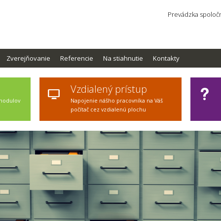
Prevádzka spoločn
Zverejňovanie
Referencie
Na stiahnutie
Kontakty
Vzdialený prístup
 modulov
Napojenie nášho pracovníka na Váš
počítač cez vzdialenú plochu