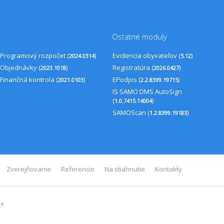
Ostatné moduly
Programový rozpočet (
)
Evidencia obyvateľov (
)
2024.0314
5.12
Objednávky (
)
Registratúra (
)
2023.1018
2026.0427
Finančná kontrola (
)
EPodpis (
)
2021.0103
2.2.8399.19715
IS SAMO DMS AutoSign
(
)
1.0.7415.14004
SAMOScan (
)
1.2.8399.19183
Zverejňovanie
Referencie
Na stiahnutie
Kontakty
né