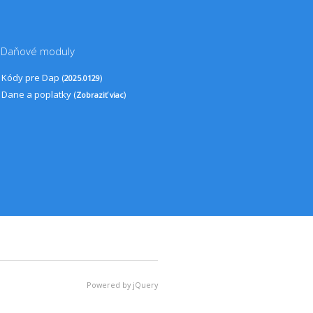
Daňové moduly
Kódy pre Dap (
)
2025.0129
Dane a poplatky (
)
Zobraziť viac
Powered by jQuery