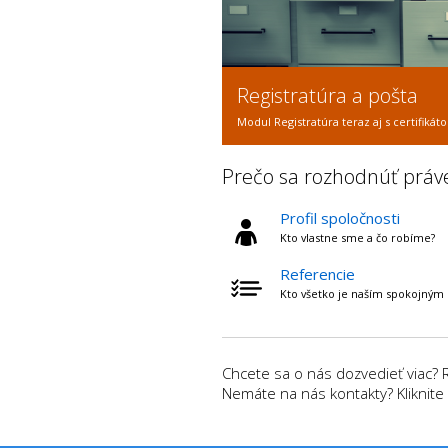
Registratúra a pošta
Modul Registratúra teraz aj s certifik
Prečo sa rozhodnúť práv
Profil spoločnosti
Kto vlastne sme a čo robíme?
Referencie
Kto všetko je naším spokojným
Chcete sa o nás dozvedieť viac? 
Nemáte na nás kontakty? Kliknite