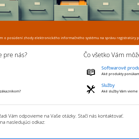
átom o posúdení zhody elektronického informačného systému na správu registratúry po
e pre nás?
Čo všetko Vám mô
Softwarové prod
Aké produkty ponúka
Služby
 zákazníkom?
Aké služby Vám vieme 
Radi Vám odpovieme na Vaše otázky. Stačí nás kontaktovať.
 na nasledujúci odkaz: