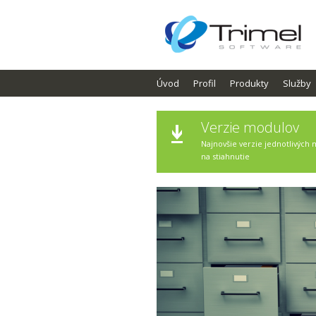
Úvod
Profil
Produkty
Služby
Verzie modulov
Najnovšie verzie jednotlivých
na stiahnutie