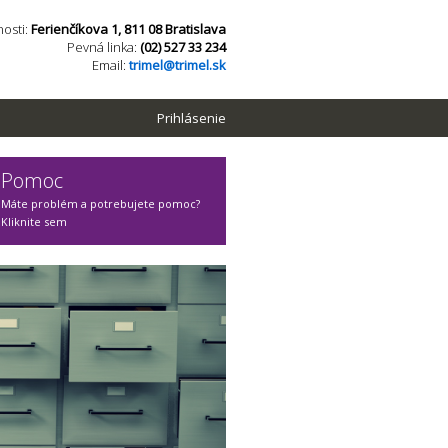
osti:
Ferienčíkova 1, 811 08 Bratislava
Pevná linka:
(02) 527 33 234
Email:
trimel@trimel.sk
Prihlásenie
Pomoc
Máte problém a potrebujete pomoc?
Kliknite sem