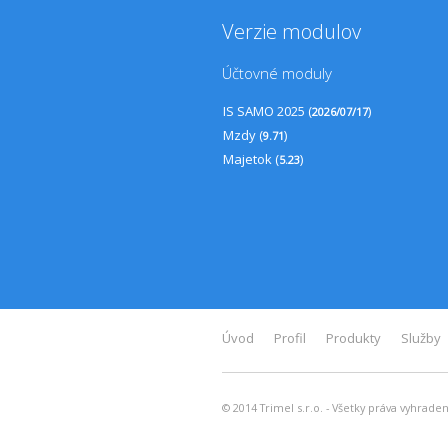
Verzie modulov
Účtovné moduly
IS SAMO 2025 (
)
2026/07/17
Mzdy (
)
9.71
Majetok (
)
5.23
Úvod
Profil
Produkty
Služby
© 2014 Trimel s.r.o. - Všetky práva vyhrade