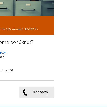
dľa § 24 zákona č. 395/202 Z.z.
žeme ponúknuť?
ukty
me?
poskytnúť?
Kontakty